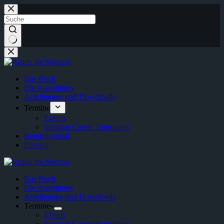
Zum
Inhalt
springen
Keine
Ergebnisse
Das Buch
Die Autorinnen
Anleitungen und Downloads
Termine
Events
Seminar Career Transitions
Bonusmaterial
Presskit
Das Buch
Die Autorinnen
Anleitungen und Downloads
Termine
Events
Seminar Career Transitions