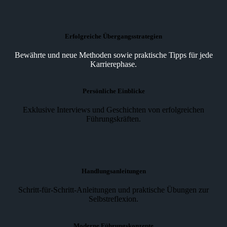
Erfolgreiche Übergangsstrategien
Bewährte und neue Methoden sowie praktische Tipps für jede
Karrierephase.
Persönliche Einblicke
Exklusive Interviews und Geschichten von erfolgreichen
Führungskräften.
Handlungsanleitungen
Schritt-für-Schritt-Anleitungen und praktische Übungen zur
Selbstreflexion.
Moderne Führungskonzepte