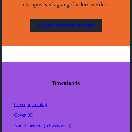
Campus Verlag angefordert werden.
Rezensionsexemplar anfordern
Downloads
Cover, reprofähig
Cover, 3D
Autorinnenfoto (schwarzweiß)