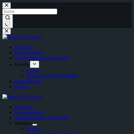
Zum
Inhalt
springen
Keine
Ergebnisse
Das Buch
Die Autorinnen
Anleitungen und Downloads
Termine
Events
Seminar Career Transitions
Bonusmaterial
Presskit
Das Buch
Die Autorinnen
Anleitungen und Downloads
Termine
Events
Seminar Career Transitions